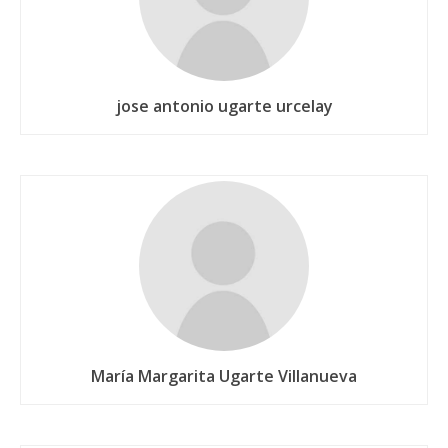
jose antonio ugarte urcelay
María Margarita Ugarte Villanueva