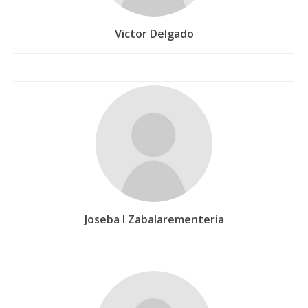
Victor Delgado
Joseba I Zabalarementeria