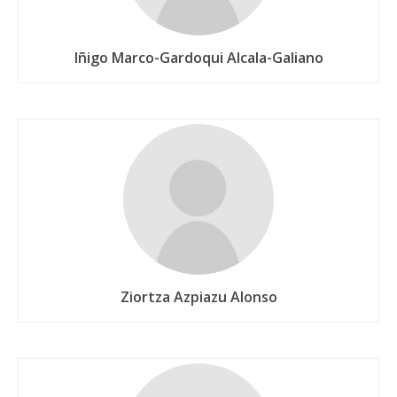
Iñigo Marco-Gardoqui Alcala-Galiano
Ziortza Azpiazu Alonso