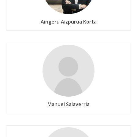
Aingeru Aizpurua Korta
Manuel Salaverria