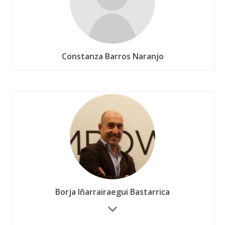
Constanza Barros Naranjo
Borja Iñarrairaegui Bastarrica