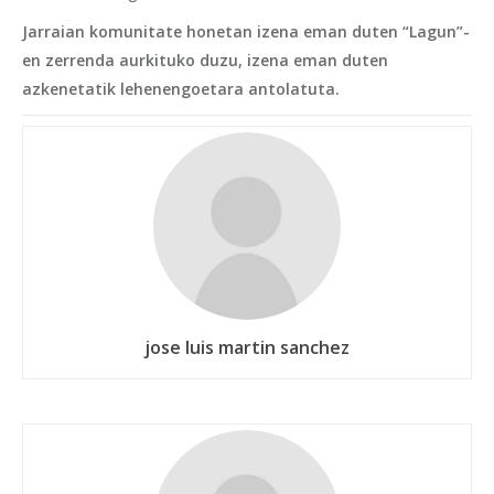
Jarraian komunitate honetan izena eman duten “Lagun”-
en zerrenda aurkituko duzu, izena eman duten
azkenetatik lehenengoetara antolatuta.
jose luis martin sanchez