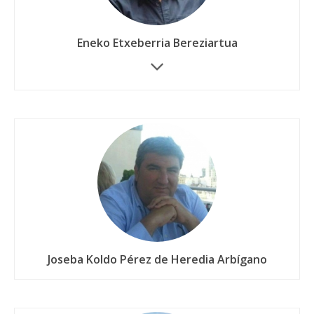
Eneko Etxeberria Bereziartua
Joseba Koldo Pérez de Heredia Arbígano