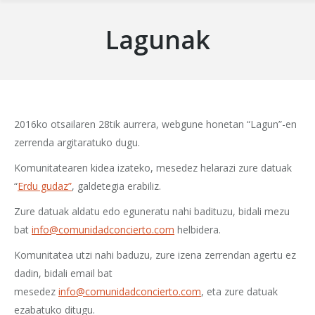
Lagunak
2016ko otsailaren 28tik aurrera, webgune honetan “Lagun”-en
zerrenda argitaratuko dugu.
Komunitatearen kidea izateko, mesedez helarazi zure datuak
“
Erdu gudaz”
, galdetegia erabiliz.
Zure datuak aldatu edo eguneratu nahi badituzu, bidali mezu
bat
info@comunidadconcierto.com
helbidera.
Komunitatea utzi nahi baduzu, zure izena zerrendan agertu ez
dadin, bidali email bat
mesedez
info@comunidadconcierto.com
, eta zure datuak
ezabatuko ditugu.