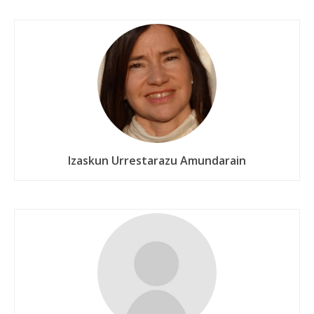
Izaskun Urrestarazu Amundarain