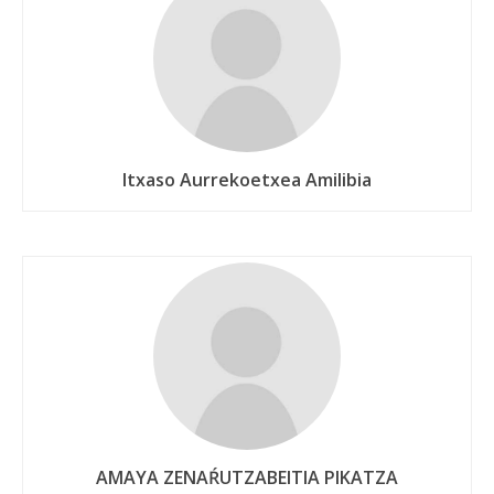
Itxaso Aurrekoetxea Amilibia
AMAYA ZENAŔUTZABEITIA PIKATZA